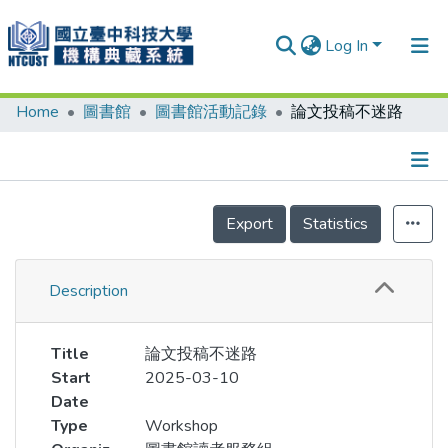
Log In
Home
圖書館
圖書館活動記錄
論文投稿不迷路
Communities & Collections
Research Outputs
Fundings & Projects
Details
Export
Statistics
People
Organizations
Description
Statistics
Title
論文投稿不迷路
Start
2025-03-10
Date
Type
Workshop