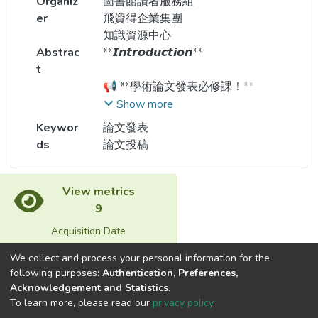
Organiz
圖書館讀者服務組
er
飛資得企業集團
知識資源中心
Abstrac
**𝙄𝙣𝙩𝙧𝙤𝙙𝙪𝙘𝙩𝙞𝙤𝙣**
t
📢 **學術論文發表必修課！**
Show more
想讓您的研究成果順利發表？本講
Keywor
論文發表
座邀請 **李紹迪小姐（台灣國際資
ds
論文投稿
訊整合聯盟協會 秘書長）帶您深入
剖析論文投稿全攻略！**
View metrics
✨ **內容亮點：**
9
Acquisition Date
✅ 如何選擇適合的期刊，避開掠奪
Aug 1, 2026
性期刊
We collect and process your personal information for the
following purposes:
Authentication, Preferences,
Acknowledgement and Statistics
.
Built with
DSpace-CRIS software
- Extension maintained and
✅ 提升論文撰寫技巧，增加錄取率
To learn more, please read our
privacy policy
.
optimized by