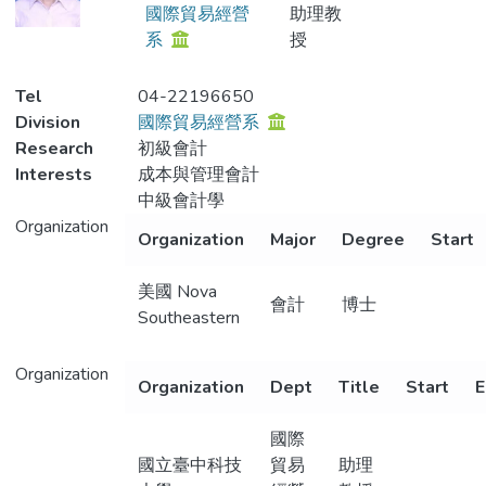
國際貿易經營
助理教
系
授
Tel
04-22196650
Division
國際貿易經營系
Research
初級會計
Interests
成本與管理會計
中級會計學
Organization
Organization
Major
Degree
Start
美國 Nova
會計
博士
Southeastern
Organization
Organization
Dept
Title
Start
E
國際
國立臺中科技
貿易
助理