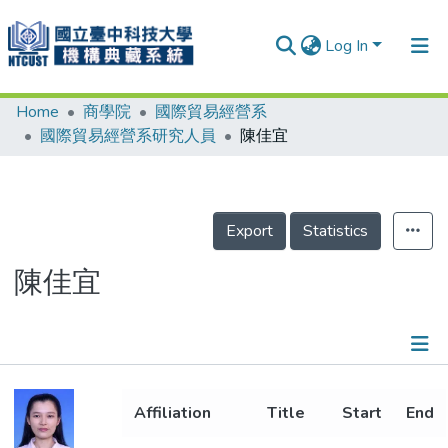
Log In
Home
商學院
國際貿易經營系
Communities & Collections
國際貿易經營系研究人員
陳佳宜
Research Outputs
Fundings & Projects
Export
Statistics
People
Organizations
陳佳宜
Statistics
Details
Affiliation
Title
Start
End
Metrics