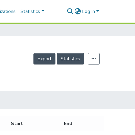
izations
Statistics
Log In
Export
Statistics
Start
End