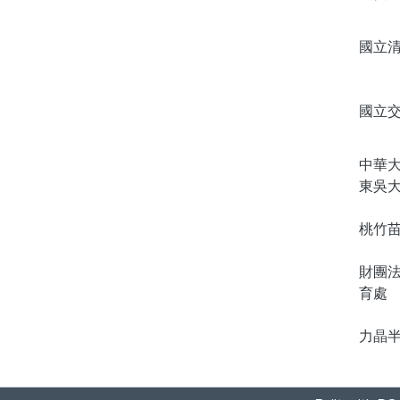
國立
國立
中華
東吳
桃竹
財團
育處
力晶