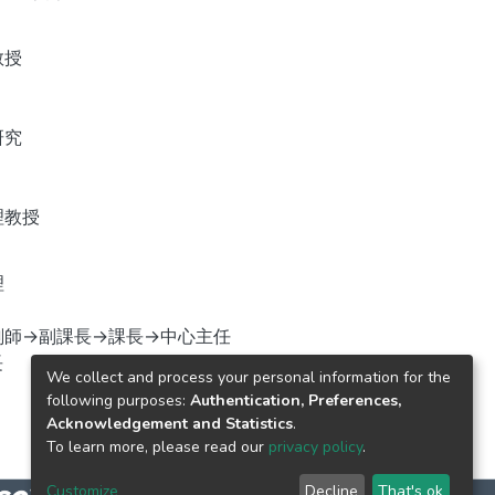
教授
研究
理教授
理
劃師→副課長→課長→中心主任
長
We collect and process your personal information for the
following purposes:
Authentication, Preferences,
Acknowledgement and Statistics
.
To learn more, please read our
privacy policy
.
Customize
Decline
That's ok