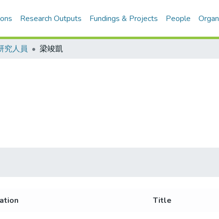
ions
Research Outputs
Fundings & Projects
People
Organ
研究人員
梁竣凱
iation
Title