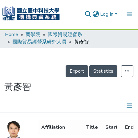
Log In
Home
商學院
國際貿易經營系
Communities & Collections
國際貿易經營系研究人員
黃彥智
Research Outputs
Fundings & Projects
Export
Statistics
People
Organizations
黃彥智
Statistics
Details
Affiliation
Title
Start
End
Metrics