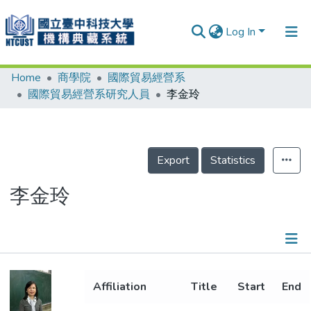
Log In
Home
商學院
國際貿易經營系
Communities & Collections
國際貿易經營系研究人員
李金玲
Research Outputs
Fundings & Projects
Export
Statistics
People
Organizations
李金玲
Statistics
Details
Affiliation
Title
Start
End
Metrics