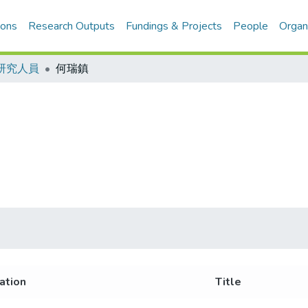
ions
Research Outputs
Fundings & Projects
People
Organ
研究人員
何瑞鎮
iation
Title