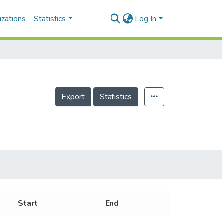
izations
Statistics
Log In
Export
Statistics
Start
End