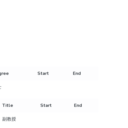
gree
Start
End
士
Title
Start
End
副教授