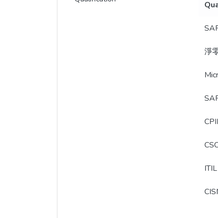
Qua
SAP
淨零
Mic
SA
CPI
CSC
ITI
CIS