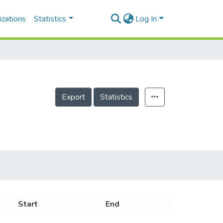
izations
Statistics
Log In
Export
Statistics
Start
End