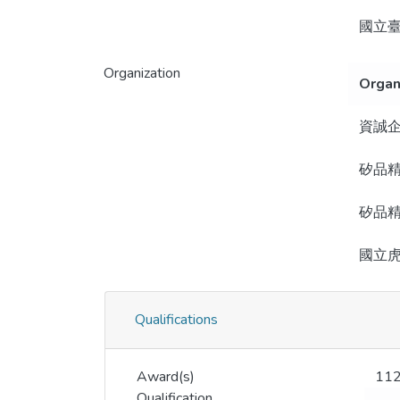
國立
Organization
Organ
資誠企
矽品
矽品
國立
Qualifications
Award(s)
11
Qualification