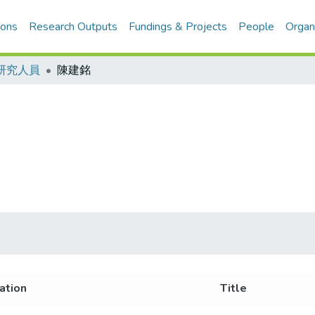
ions
Research Outputs
Fundings & Projects
People
Organ
研究人員
陳建銘
iation
Title