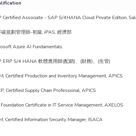
lification
 Certified Associate - SAP S/4HANA Cloud Private Edition, Sa
碳規劃管理師-初級, iPAS, 經濟部
rosoft Azure AI Fundamentals
P ERP S/4 HANA 軟體應用師(配銷)、(財務)、(生管)
M, Certified Production and Inventory Management, APICS
P, Certified Supply Chain Professional, APICS
L Foundation Certificate in IT Service Management, AXELOS
M, Certified Information Security Manager, ISACA