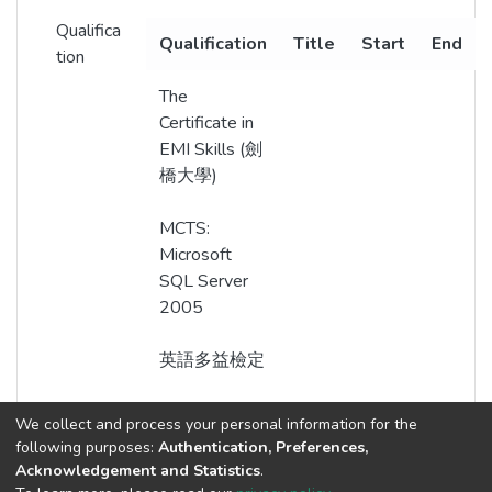
Qualifica
Qualification
Title
Start
End
tion
The
Certificate in
EMI Skills (劍
橋大學)
MCTS:
Microsoft
SQL Server
2005
英語多益檢定
We collect and process your personal information for the
following purposes:
Authentication, Preferences,
Acknowledgement and Statistics
.
Built with
DSpace-CRIS software
- Extension maintained and