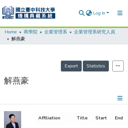
Log In
Home
商學院
企業管理系
企業管理系研究人員
Communities & Collections
解燕豪
Research Outputs
Fundings & Projects
Export
Statistics
People
Organizations
解燕豪
Statistics
Details
Affiliation
Title
Start
End
Metrics