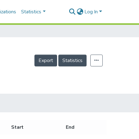
izations
Statistics
Log In
Export
Statistics
Start
End