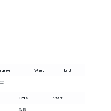
egree
Start
End
士
Title
Start
教授