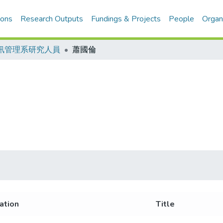
ions
Research Outputs
Fundings & Projects
People
Organ
訊管理系研究人員
蕭國倫
iation
Title