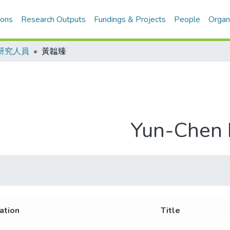
ions
Research Outputs
Fundings & Projects
People
Organ
研究人員
黃韞臻
Yun-Chen
iation
Title