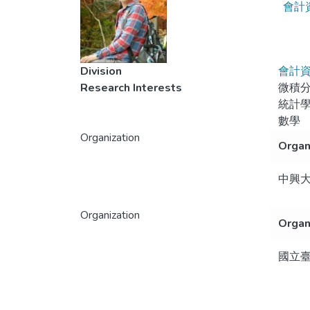
會計
Division
會計
Research Interests
微積
統計
數學
Organization
Organ
中興
Organization
Organ
國立