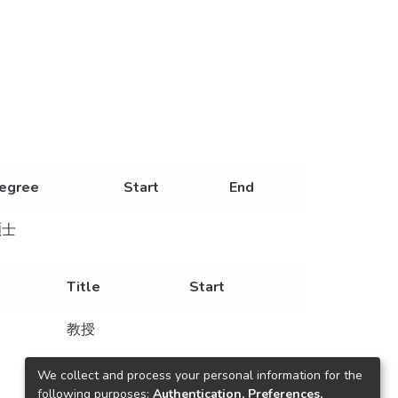
egree
Start
End
碩士
Title
Start
教授
We collect and process your personal information for the
following purposes:
Authentication, Preferences,