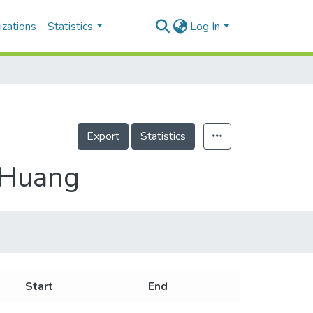
izations
Statistics
Log In
Export
Statistics
 Huang
Start
End