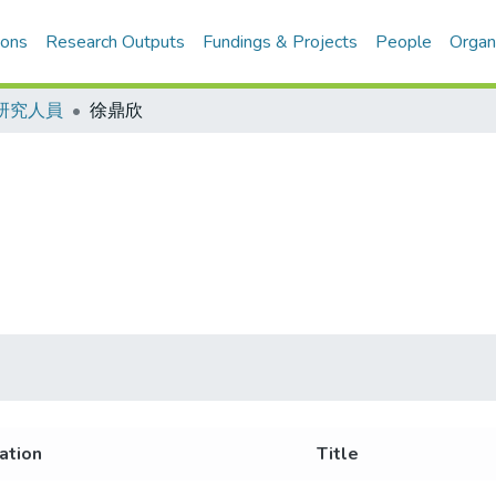
ions
Research Outputs
Fundings & Projects
People
Organ
研究人員
徐鼎欣
iation
Title