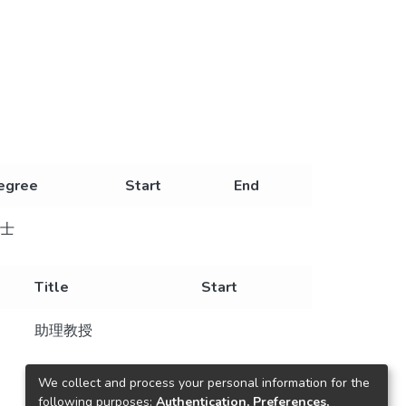
egree
Start
End
士
Title
Start
助理教授
We collect and process your personal information for the
following purposes:
Authentication, Preferences,