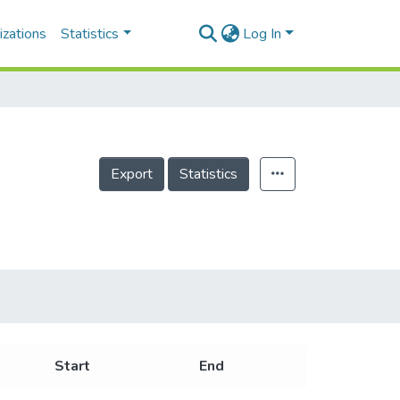
izations
Statistics
Log In
Export
Statistics
Start
End