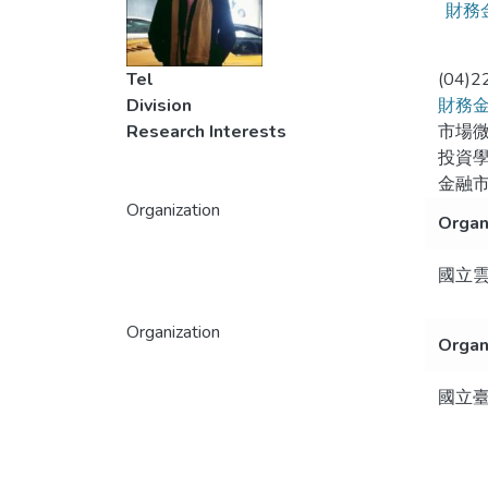
財務
Tel
(04)2
Division
財務
Research Interests
市場
投資
金融
Organization
Organ
國立
Organization
Organ
國立