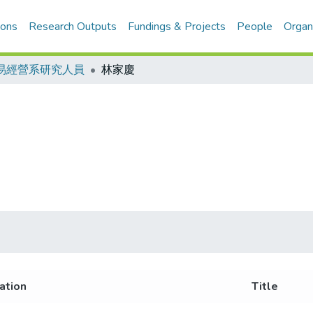
ions
Research Outputs
Fundings & Projects
People
Organ
易經營系研究人員
林家慶
iation
Title