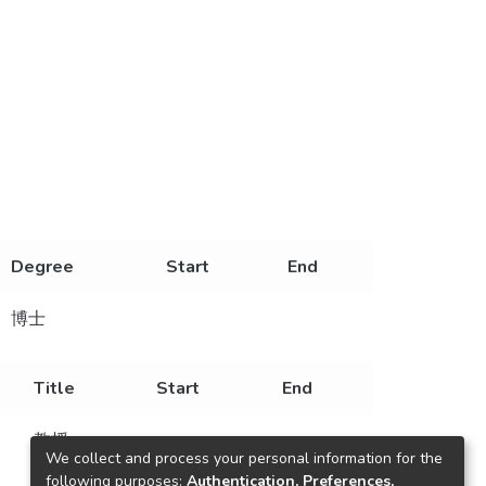
Degree
Start
End
博士
Title
Start
End
教授
We collect and process your personal information for the
following purposes:
Authentication, Preferences,