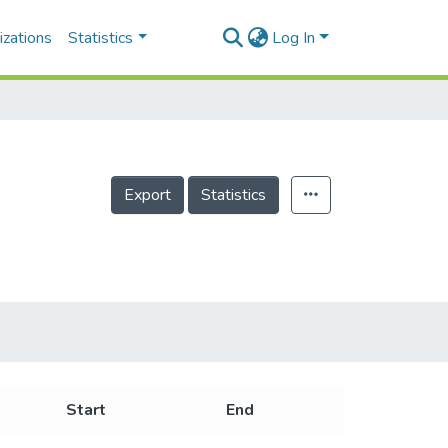
izations
Statistics
Log In
Export
Statistics
Start
End