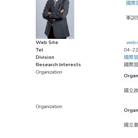
國際
軍訓
Web Site
web.n
Tel
04-2
Division
國際
Research Interests
國際
Organization
Organ
國立
Organization
Organ
國立