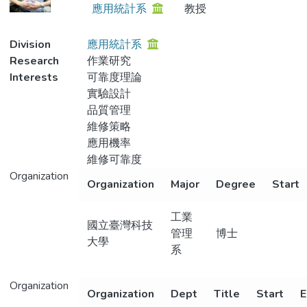
應用統計系
教授
Metrics
Division
應用統計系
Research
作業研究
Interests
可靠度理論
實驗設計
品質管理
維修策略
應用機率
維修可靠度
Organization
Organization
Major
Degree
Start
工業
國立臺灣科技
管理
博士
大學
系
Organization
Organization
Dept
Title
Start
E