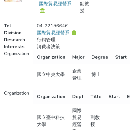
國際貿易經營系
副教
授
Tel
04-22196646
Division
國際貿易經營系
Research
行銷管理
Interests
消費者決策
Organization
Organization
Major
Degree
Start
企業
國立中央大學
博士
管理
Organization
Organization
Dept
Title
Start
E
國際
國立臺中科技
貿易
副教
大學
經營
授