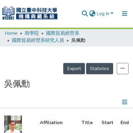
Log In
Home
商學院
國際貿易經營系
Communities & Collections
國際貿易經營系研究人員
吳佩勳
Research Outputs
Fundings & Projects
Export
Statistics
People
Organizations
吳佩勳
Statistics
Details
Affiliation
Title
Start
End
Metrics