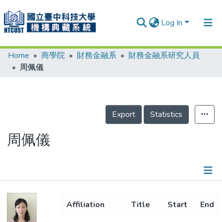
Log In
Home
商學院
財務金融系
財務金融系研究人員
Communities & Collections
周佩儀
Research Outputs
Fundings & Projects
Export
Statistics
People
Organizations
周佩儀
Statistics
Details
Affiliation
Title
Start
End
Metrics