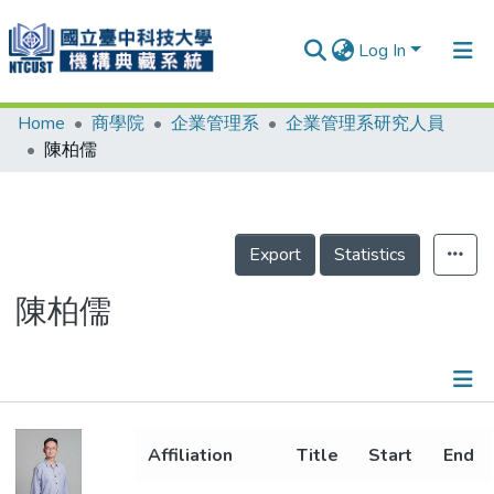
Log In
Home
商學院
企業管理系
企業管理系研究人員
Communities & Collections
陳柏儒
Research Outputs
Fundings & Projects
Export
Statistics
People
Organizations
陳柏儒
Statistics
Details
Affiliation
Title
Start
End
Metrics