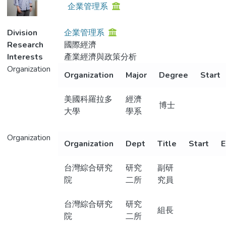
企業管理系
Division
企業管理系
Research
國際經濟
Interests
產業經濟與政策分析
Organization
Organization
Major
Degree
Start
美國科羅拉多
經濟
博士
大學
學系
Organization
Organization
Dept
Title
Start
E
台灣綜合研究
研究
副研
院
二所
究員
台灣綜合研究
研究
組長
院
二所