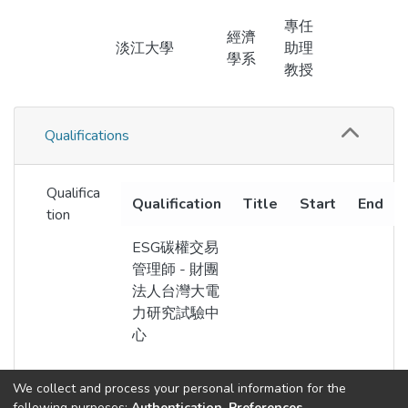
專任
經濟
淡江大學
助理
學系
教授
Qualifications
Qualifica
Qualification
Title
Start
End
tion
ESG碳權交易
管理師 - 財團
法人台灣大電
力研究試驗中
心
We collect and process your personal information for the
following purposes:
Authentication, Preferences,