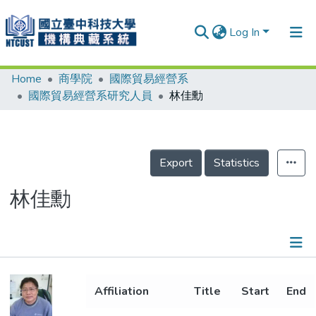
Log In
Home
商學院
國際貿易經營系
Communities & Collections
國際貿易經營系研究人員
林佳勳
Research Outputs
Fundings & Projects
Export
Statistics
People
Organizations
林佳勳
Statistics
Details
Affiliation
Title
Start
End
Metrics