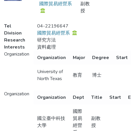
國際貿易經營系
副教
授
Tel
04-22196647
Division
國際貿易經營系
Research
研究方法
Interests
資料處理
Organization
Organization
Major
Degree
Start
University of
教育
博士
North Texas
Organization
Organization
Dept
Title
Start
E
國際
國立臺中科技
貿易
副教
大學
經營
授