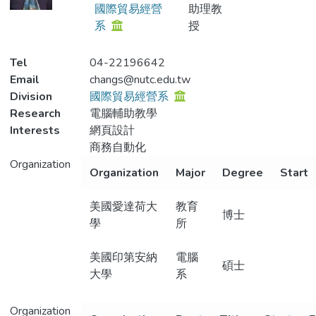
國際貿易經營
助理教
系
授
Tel
04-22196642
Email
changs@nutc.edu.tw
Division
國際貿易經營系
Research
電腦輔助教學
Interests
網頁設計
商務自動化
Organization
Organization
Major
Degree
Start
美國愛達荷大
教育
博士
學
所
美國印第安納
電腦
碩士
大學
系
Organization