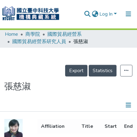
Log In
Home
商學院
國際貿易經營系
Communities & Collections
國際貿易經營系研究人員
張慈淑
Research Outputs
Fundings & Projects
Export
Statistics
People
Organizations
張慈淑
Statistics
Details
Affiliation
Title
Start
End
Metrics