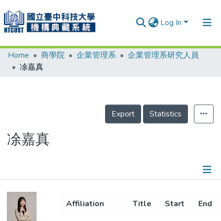
Log In
Home
商學院
企業管理系
企業管理系研究人員
Communities & Collections
凃嘉真
Research Outputs
Fundings & Projects
Export
Statistics
People
Organizations
凃嘉真
Statistics
Details
Affiliation
Title
Start
End
Metrics