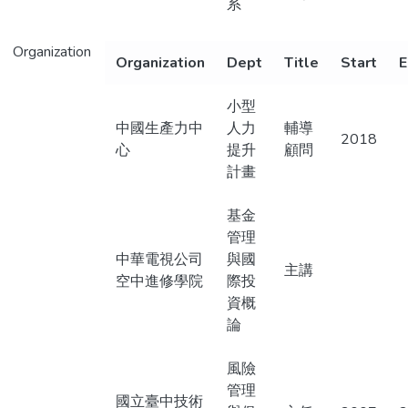
系
Organization
Organization
Dept
Title
Start
E
小型
中國生產力中
人力
輔導
2018
心
提升
顧問
計畫
基金
管理
中華電視公司
與國
主講
空中進修學院
際投
資概
論
風險
管理
國立臺中技術