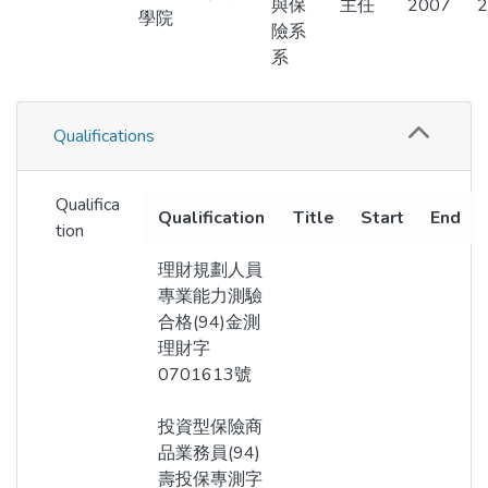
與保
主任
2007
2
學院
險系
系
Qualifications
Qualifica
Qualification
Title
Start
End
tion
理財規劃人員
專業能力測驗
合格(94)金測
理財字
0701613號
投資型保險商
品業務員(94)
壽投保專測字