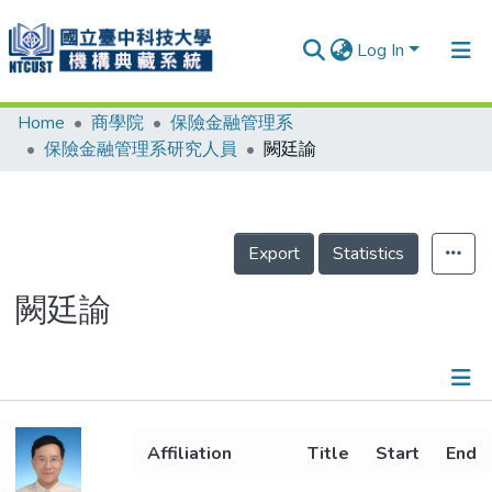
Log In
Home
商學院
保險金融管理系
Communities & Collections
保險金融管理系研究人員
闕廷諭
Research Outputs
Fundings & Projects
Export
Statistics
People
Organizations
闕廷諭
Statistics
Details
Affiliation
Title
Start
End
Metrics