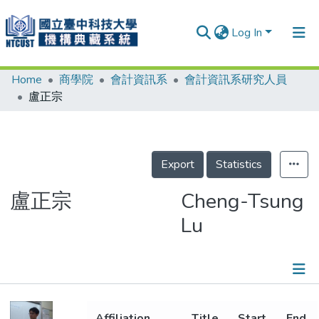
Log In
Home
商學院
會計資訊系
會計資訊系研究人員
Communities & Collections
盧正宗
Research Outputs
Fundings & Projects
Export
Statistics
People
Organizations
盧正宗
Cheng-Tsung
Lu
Statistics
Details
Affiliation
Title
Start
End