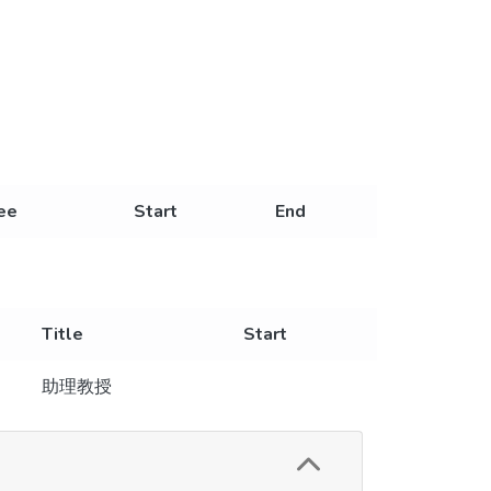
ee
Start
End
Title
Start
助理教授