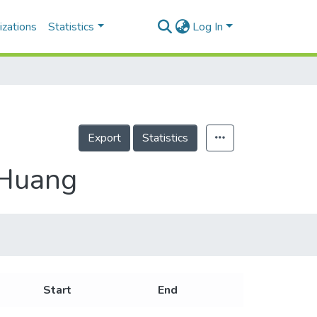
izations
Statistics
Log In
Export
Statistics
 Huang
Start
End