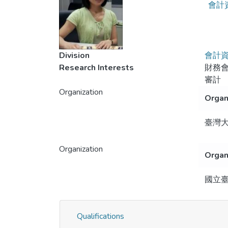
會計
Division
會計
Research Interests
財務
審計
Organization
Organ
臺灣
Organization
Organ
國立
Qualifications