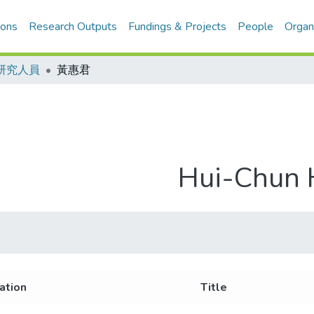
ions
Research Outputs
Fundings & Projects
People
Organ
研究人員
黃惠君
Hui-Chun
iation
Title