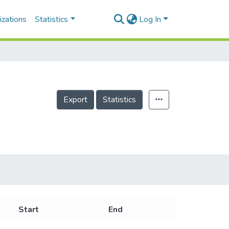
izations
Statistics
Log In
Export
Statistics
Start
End