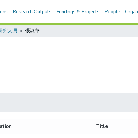
ions
Research Outputs
Fundings & Projects
People
Organ
研究人員
張淑華
iation
Title