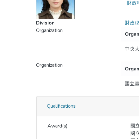
財政
Division
財政
Organization
Organ
中央
Organization
Organ
國立
Qualifications
Award(s)
國
國