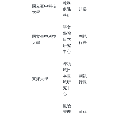
教務
國立臺中科技
處課
組長
大學
務組
語文
學院
國立臺中科技
副執
日本
大學
行長
研究
中心
跨領
域日
本區
副執
東海大學
域研
行長
究中
心
風險
管理
兼任