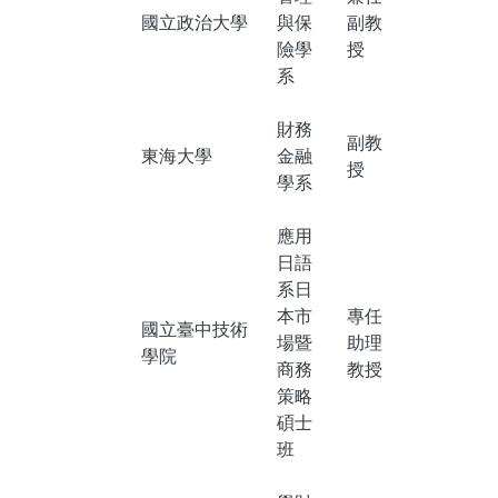
國立政治大學
與保
副教
險學
授
系
財務
副教
東海大學
金融
授
學系
應用
日語
系日
本市
專任
國立臺中技術
場暨
助理
學院
商務
教授
策略
碩士
班