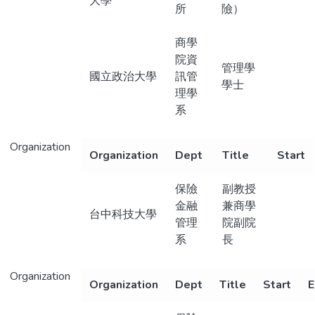
大學
所
險）
商學
院資
管理學
國立政治大學
訊管
學士
理學
系
Organization
Organization
Dept
Title
Start
保險
副教授
金融
兼商學
台中科技大學
管理
院副院
系
長
Organization
Organization
Dept
Title
Start
E