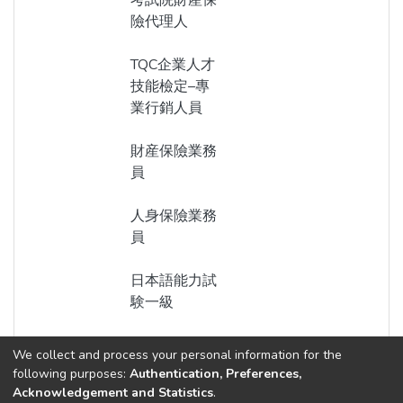
考試院財産保
險代理人
TQC企業人才
技能檢定–專
業行銷人員
財産保險業務
員
人身保險業務
員
日本語能力試
験一級
We collect and process your personal information for the
following purposes:
Authentication, Preferences,
Acknowledgement and Statistics
.
Built with
DSpace-CRIS software
- Extension maintained and