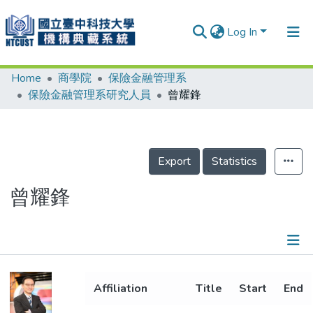
Log In
Home
商學院
保險金融管理系
Communities & Collections
保險金融管理系研究人員
曾耀鋒
Research Outputs
Fundings & Projects
Export
Statistics
People
Organizations
曾耀鋒
Statistics
Details
Affiliation
Title
Start
End
Metrics