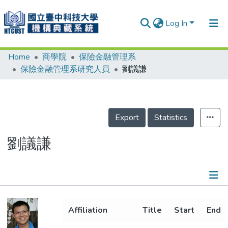
Log In
Home
商學院
保險金融管理系
Communities & Collections
保險金融管理系研究人員
劉議謙
Research Outputs
Fundings & Projects
Export
Statistics
People
Organizations
劉議謙
Statistics
Details
Affiliation
Title
Start
End
Metrics