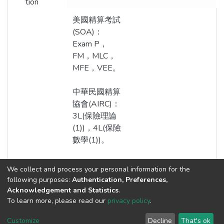
tion
美國精算考試
(SOA)：
Exam P，
FM，MLC，
MFE，VEE。
中華民國精算
協會(AIRC)：
3L(保險理論
(1))，4L(保險
數學(1))。
We collect and process your personal information for the
following purposes:
Authentication, Preferences,
Acknowledgement and Statistics
.
Built with
DSpace-CRIS software
- Extension maintained and
To learn more, please read our
privacy policy
.
optimized by
Cookie
Privacy
End User
Send
Customize
Decline
That's ok