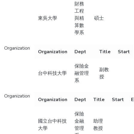
財務
工程
東吳大學
與精
碩士
算數
學系
Organization
Organization
Dept
Title
Start
保險金
副教
台中科技大學
融管理
授
系
Organization
Organization
Dept
Title
Start
E
保險
國立台中科技
金融
助理
大學
管理
教授