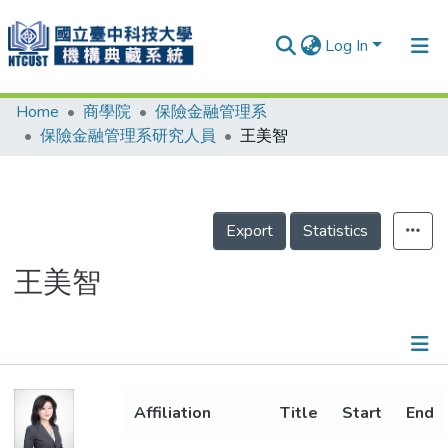
Log In
Home
商學院
保險金融管理系
Communities & Collections
保險金融管理系研究人員
王美智
Research Outputs
Fundings & Projects
Export
Statistics
People
Organizations
王美智
Statistics
Details
Affiliation
Title
Start
End
Metrics