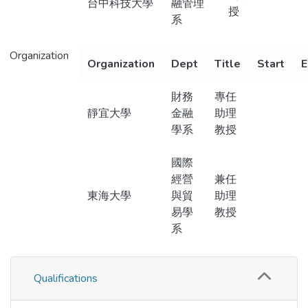
台中科技大學
融管理
授
系
Organization
Organization
Dept
Title
Start
E
財務
專任
靜宜大學
金融
助理
學系
教授
國際
經營
兼任
東海大學
與貿
助理
易學
教授
系
Qualifications