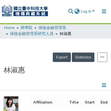
Log In
Home
商學院
保險金融管理系
Communities & Collections
保險金融管理系研究人員
林淑惠
Research Outputs
Fundings & Projects
Export
Statistics
People
Organizations
林淑惠
Statistics
Details
Affiliation
Title
Start
End
Metrics